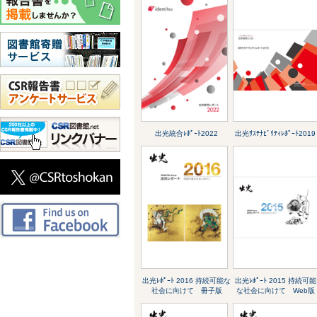
出光統合ﾚﾎﾟｰﾄ2022
出光ｻｽﾃﾅﾋﾞﾘﾃｨﾚﾎﾟｰﾄ2019
出光ﾚﾎﾟｰﾄ 2016 持続可能な
出光ﾚﾎﾟｰﾄ 2015 持続可能
社会に向けて 冊子版
な社会に向けて Web版