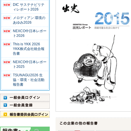
DIC サステナビリテ
ィレポート2026
メロディアン 環境の
あゆみ2026
NEXCO中日本レポー
ト2026
This is YKK 2026
YKK株式会社統合報
告書
NEXCO中日本レポー
ト2025
TSUNAGU2026 生
協・環境・社会活動
報告書