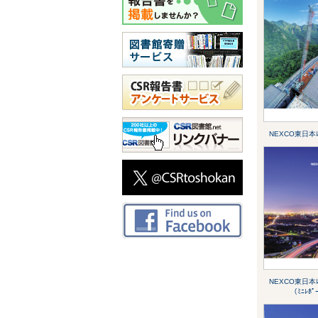
NEXCO東日本ﾚﾎ
NEXCO東日本ﾚﾎ
（ﾐﾆﾚﾎﾟ