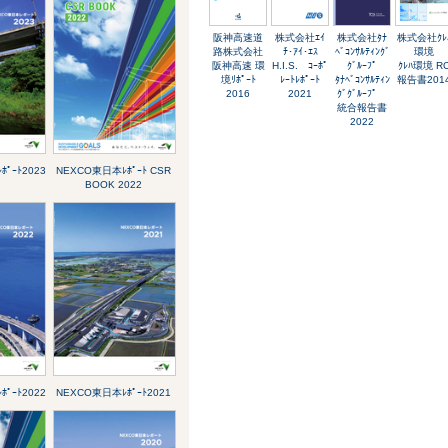
阪神高速道
株式会社ｴｲ
株式会社ﾀﾅ
株式会社ｸﾚ
路株式会社
ﾁ･ｱｲ･ｴｽ
ﾍﾞｺﾝｻﾙﾃｨﾝｸﾞ
環境
阪神高速 環
H.I.S. ｺｰﾎﾟ
ｸﾞﾙｰﾌﾟ
ｸﾚﾊ環境 R
境ﾘﾎﾟｰﾄ
ﾚｰﾄﾚﾎﾟｰﾄ
ﾀﾅﾍﾞｺﾝｻﾙﾃｨﾝ
報告書201
2016
2021
ｸﾞｸﾞﾙｰﾌﾟ
統合報告書
2022
ﾟｰﾄ2023
NEXCO東日本ﾚﾎﾟｰﾄ CSR
BOOK 2022
ﾟｰﾄ2022
NEXCO東日本ﾚﾎﾟｰﾄ2021