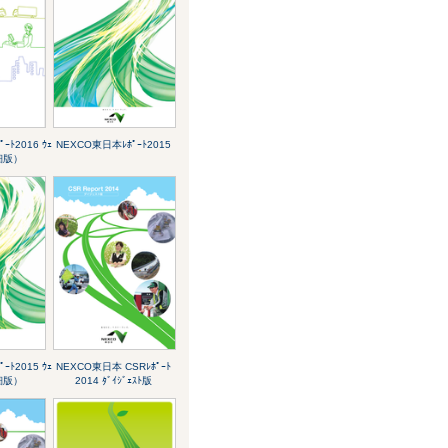
ｰﾄ2016 ｳｪ
NEXCO東日本ﾚﾎﾟｰﾄ2015
細版）
ｰﾄ2015 ｳｪ
NEXCO東日本 CSRﾚﾎﾟｰﾄ
細版）
2014 ﾀﾞｲｼﾞｪｽﾄ版