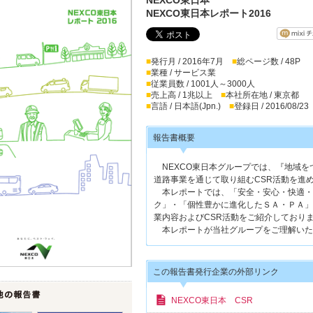
NEXCO東日本レポート2016
■
発行月 / 2016年7月
■
総ページ数 / 48P
■
業種 / サービス業
■
従業員数 / 1001人～3000人
■
売上高 / 1兆以上
■
本社所在地 / 東京都
■
言語 / 日本語(Jpn.)
■
登録日 / 2016/08/23
報告書概要
NEXCO東日本グループでは、『地域を
道路事業を通じて取り組むCSR活動を進
本レポートでは、「安全・安心・快適・
ク」・「個性豊かに進化したＳＡ・ＰＡ」
業内容およびCSR活動をご紹介しており
本レポートが当社グループをご理解いた
この報告書発行企業の外部リンク
NEXCO東日本 CSR