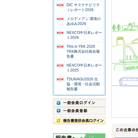
DIC サステナビリテ
ィレポート2026
メロディアン 環境の
あゆみ2026
NEXCO中日本レポー
ト2026
This is YKK 2026
YKK株式会社統合報
告書
NEXCO中日本レポー
ト2025
TSUNAGU2026 生
協・環境・社会活動
報告書