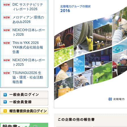
DIC サステナビリテ
ィレポート2026
メロディアン 環境の
あゆみ2026
NEXCO中日本レポー
ト2026
This is YKK 2026
YKK株式会社統合報
告書
NEXCO中日本レポー
ト2025
TSUNAGU2026 生
協・環境・社会活動
報告書