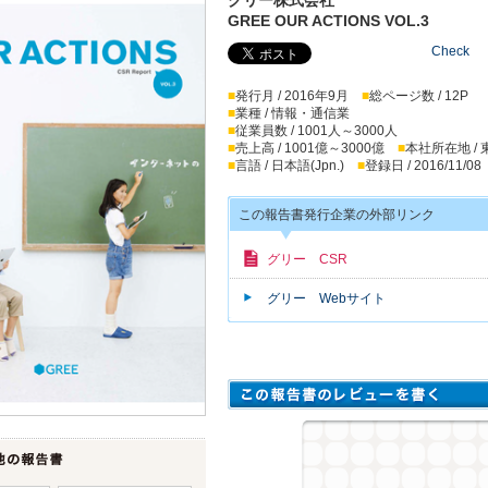
GREE OUR ACTIONS VOL.3
Check
■
発行月 / 2016年9月
■
総ページ数 / 12P
■
業種 / 情報・通信業
■
従業員数 / 1001人～3000人
■
売上高 / 1001億～3000億
■
本社所在地 /
■
言語 / 日本語(Jpn.)
■
登録日 / 2016/11/08
この報告書発行企業の外部リンク
グリー CSR
グリー Webサイト