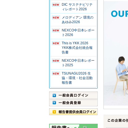
DIC サステナビリテ
ィレポート2026
メロディアン 環境の
あゆみ2026
NEXCO中日本レポー
ト2026
This is YKK 2026
YKK株式会社統合報
告書
NEXCO中日本レポー
ト2025
TSUNAGU2026 生
協・環境・社会活動
報告書