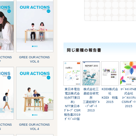
ACTIONS
GREE OUR ACTIONS
7
VOL.6
東日本電信
株式会社三
KDDI株式会
ｺﾍﾞﾙｺｼｽﾃﾑ
電話株式会
菱総合研究
社
式会社
社(NTT東日
所
KDDI 特集
ｺﾍﾞﾙｺｼｽﾃﾑ
本)
三菱総研ｸﾞﾙ
2015
CSRﾚﾎﾟｰﾄ
NTT東日本
ｰﾌﾟﾚﾎﾟｰﾄ
2015
ｸﾞﾙｰﾌﾟ CSR
2013
報告書2019
ﾀﾞｲｼﾞｪｽﾄ版
ACTIONS
GREE OUR ACTIONS
5
VOL.4