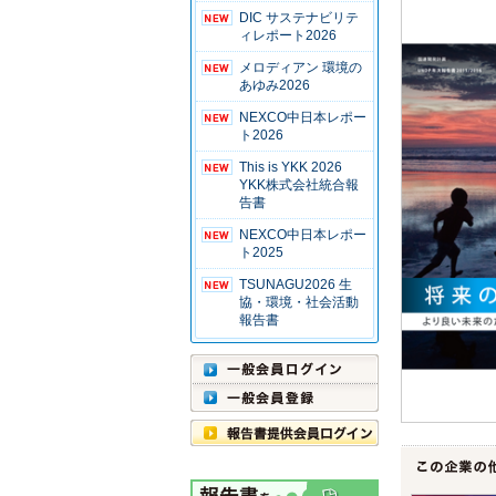
DIC サステナビリテ
ィレポート2026
メロディアン 環境の
あゆみ2026
NEXCO中日本レポー
ト2026
This is YKK 2026
YKK株式会社統合報
告書
NEXCO中日本レポー
ト2025
TSUNAGU2026 生
協・環境・社会活動
報告書