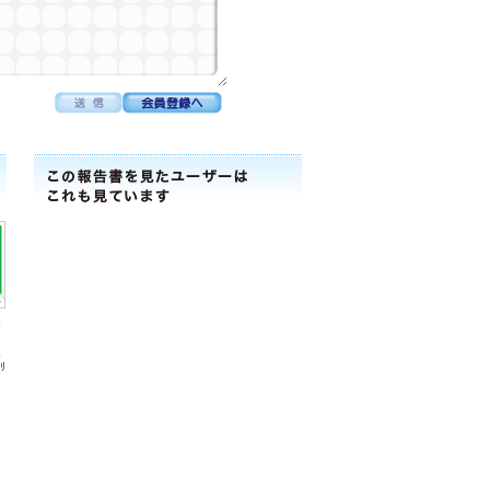
連
連
ﾘ