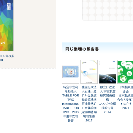
NDP年次報
18
特定非営利
独立行政法
独立行政法
日本製紙
活動法人
人石油天然
人 宇宙航空
合会
TABLE FOR
ｶﾞｽ･金属鉱
研究開発機
日本製紙
TWO
物資源機構
構
合会 ｻｽﾃﾅﾋﾞ
International
石油天然ｶﾞ
JAXA 社会環
ﾃｨﾚﾎﾟｰﾄ
TABLE FOR
ｽ･金属鉱物
境報告書
2021
TWO 2019
資源機構 環
2014
年度年次報
境報告書
告書
2017