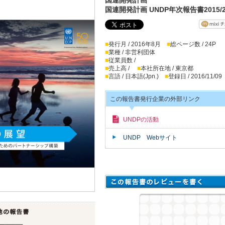
国連開発計画 UNDP年次報告書2015/2
■
発行月 / 2016年8月
■
総ページ数 / 24P
■
業種 / 非営利団体
■
従業員数 /
■
売上高 /
■
本社所在地 / 東京都
■
言語 / 日本語(Jpn.)
■
登録日 / 2016/11/09
この報告書発行企業の外部リンク
UNDPの活動
UNDP Webサイト