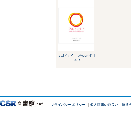
丸井ｸﾞﾙｰﾌﾟ 共創CSRﾚﾎﾟｰﾄ
2015
｜
プライバシーポリシー
｜
個人情報の取扱い
｜
運営