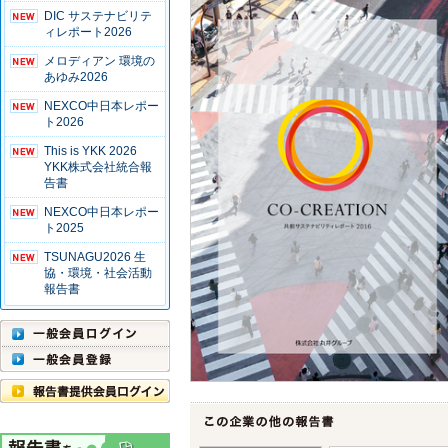
DIC サステナビリテ
ィレポート2026
メロディアン 環境の
あゆみ2026
NEXCO中日本レポー
ト2026
This is YKK 2026
YKK株式会社統合報
告書
NEXCO中日本レポー
ト2025
TSUNAGU2026 生
協・環境・社会活動
報告書