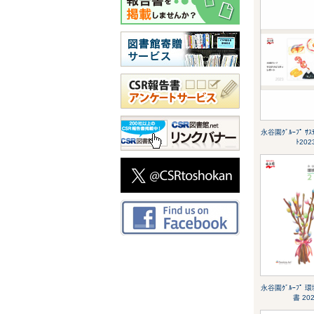
永谷園ｸﾞﾙｰﾌﾟ ｻｽﾃ
ﾄ202
永谷園ｸﾞﾙｰﾌﾟ 
書 20