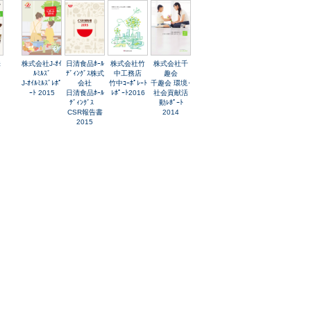
株
株式会社J-ｵｲ
日清食品ﾎｰﾙ
株式会社竹
株式会社千
ﾙﾐﾙｽﾞ
ﾃﾞｨﾝｸﾞｽ株式
中工務店
趣会
J-ｵｲﾙﾐﾙｽﾞﾚﾎﾟ
会社
竹中ｺｰﾎﾟﾚｰﾄ
千趣会 環境･
ｰﾄ 2015
日清食品ﾎｰﾙ
ﾚﾎﾟｰﾄ2016
社会貢献活
ﾃﾞｨﾝｸﾞｽ
動ﾚﾎﾟｰﾄ
CSR報告書
2014
2015