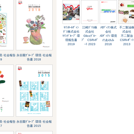
ｷﾘﾝﾎｰﾙﾃﾞｨﾝ
江崎ｸﾞﾘｺ株
ﾒﾛﾃﾞｨｱﾝ株式
不二製油
ｸﾞｽ株式会社
式会社
会社
式会社
ｷﾘﾝｸﾞﾙｰﾌﾟ 環
Glicoｸﾞﾙｰ
ﾒﾛﾃﾞｨｱﾝ 環境
不二製油
境報告書
ﾌﾟ CSRﾚﾎﾟ
のあゆみ
CSRﾚﾎﾟｰﾄ
2019
ｰﾄ 2023
2016
2013
環境･社会報告
永谷園ｸﾞﾙｰﾌﾟ 環境･社会報
19
告書 2018
環境･社会報告
永谷園ｸﾞﾙｰﾌﾟ 環境･社会報
17
告書 2015