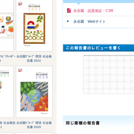
永谷園 品質保証・CSR
永谷園 Webサイト
ﾅﾋﾞﾘﾃｨﾚﾎﾟｰ
永谷園ｸﾞﾙｰﾌﾟ 環境･社会報
3
告書 2022
環境･社会報告
永谷園ｸﾞﾙｰﾌﾟ 環境･社会報
21
告書 2020