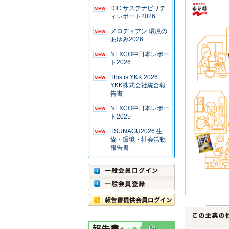
DIC サステナビリテ
ィレポート2026
メロディアン 環境の
あゆみ2026
NEXCO中日本レポー
ト2026
This is YKK 2026
YKK株式会社統合報
告書
NEXCO中日本レポー
ト2025
TSUNAGU2026 生
協・環境・社会活動
報告書