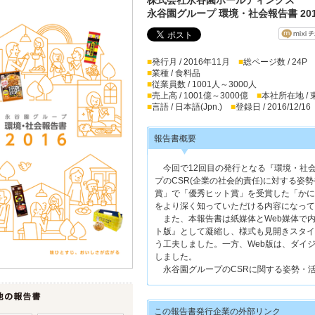
永谷園グループ 環境・社会報告書 201
■
発行月 / 2016年11月
■
総ページ数 / 24P
■
業種 / 食料品
■
従業員数 / 1001人～3000人
■
売上高 / 1001億～3000億
■
本社所在地 /
■
言語 / 日本語(Jpn.)
■
登録日 / 2016/12/16
報告書概要
今回で12回目の発行となる『環境・社会
プのCSR(企業の社会的責任)に対する姿
賞」で「優秀ヒット賞」を受賞した「かに
をより深く知っていただける内容になって
また、本報告書は紙媒体とWeb媒体で
ト版』として凝縮し、様式も見開きスタイ
う工夫しました。一方、Web版は、ダイ
しました。
永谷園グループのCSRに関する姿勢・
この報告書発行企業の外部リンク