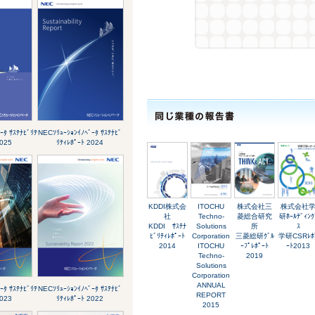
ｰﾀ ｻｽﾃﾅﾋﾞﾘﾃ
NECｿﾘｭｰｼｮﾝｲﾉﾍﾞｰﾀ ｻｽﾃﾅﾋﾞ
2025
ﾘﾃｨﾚﾎﾟｰﾄ 2024
KDDI株式会
ITOCHU
株式会社三
株式会社
社
Techno-
菱総合研究
研ﾎｰﾙﾃﾞｨﾝｸ
KDDI ｻｽﾃﾅ
Solutions
所
ｽ
ﾋﾞﾘﾃｨﾚﾎﾟｰﾄ
Corporation
三菱総研ｸﾞﾙ
学研CSRﾚﾎ
2014
ITOCHU
ｰﾌﾟﾚﾎﾟｰﾄ
ｰﾄ2013
Techno-
2019
Solutions
Corporation
ANNUAL
ｰﾀ ｻｽﾃﾅﾋﾞﾘﾃ
NECｿﾘｭｰｼｮﾝｲﾉﾍﾞｰﾀ ｻｽﾃﾅﾋﾞ
REPORT
2023
ﾘﾃｨﾚﾎﾟｰﾄ 2022
2015