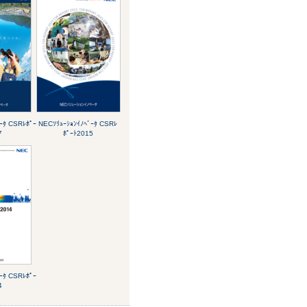
ｰﾀ CSRﾚﾎﾟｰ
NECｿﾘｭｰｼｮﾝｲﾉﾍﾞｰﾀ CSRﾚ
7
ﾎﾟｰﾄ2015
ｰﾀ CSRﾚﾎﾟｰ
4