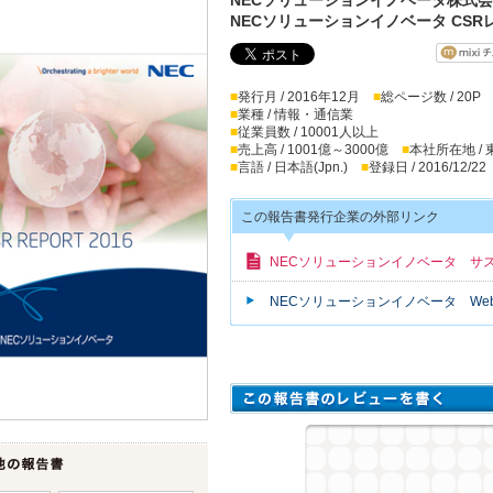
NECソリューションイノベータ CSRレ
■
発行月 / 2016年12月
■
総ページ数 / 20P
■
業種 / 情報・通信業
■
従業員数 / 10001人以上
■
売上高 / 1001億～3000億
■
本社所在地 /
■
言語 / 日本語(Jpn.)
■
登録日 / 2016/12/22
この報告書発行企業の外部リンク
NECソリューションイノベータ サ
NECソリューションイノベータ We