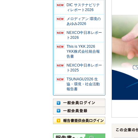
DIC サステナビリテ
ィレポート2026
メロディアン 環境の
あゆみ2026
NEXCO中日本レポー
ト2026
This is YKK 2026
YKK株式会社統合報
告書
NEXCO中日本レポー
ト2025
TSUNAGU2026 生
協・環境・社会活動
報告書