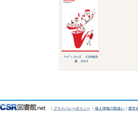
ﾄｯﾊﾟﾝ･ﾌｫｰﾑｽﾞ CSR報告
書 2013
｜
プライバシーポリシー
｜
個人情報の取扱い
｜
運営