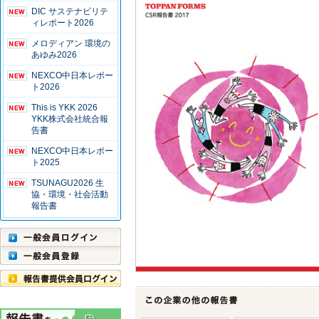
DIC サステナビリテ
ィレポート2026
メロディアン 環境の
あゆみ2026
NEXCO中日本レポー
ト2026
This is YKK 2026
YKK株式会社統合報
告書
NEXCO中日本レポー
ト2025
TSUNAGU2026 生
協・環境・社会活動
報告書