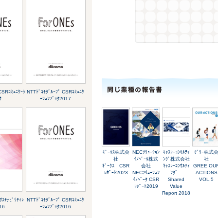
CSRｺﾐｭﾆｹｰｼ
NTTﾄﾞｺﾓｸﾞﾙｰﾌﾟ CSRｺﾐｭﾆｹ
ｸ
ｰｼｮﾝﾌﾞｯｸ2017
ｷﾞｰｸｽ株式会
NECｿﾘｭｰｼｮﾝ
ｷｬｽﾚｰｺﾝｻﾙﾃｨ
ｸﾞﾘｰ株式
社
ｲﾉﾍﾞｰﾀ株式
ﾝｸﾞ株式会社
社
ｷﾞｰｸｽ CSR
会社
ｷｬｽﾚｰｺﾝｻﾙﾃｨ
GREE OU
ﾚﾎﾟｰﾄ2023
NECｿﾘｭｰｼｮﾝ
ﾝｸﾞ
ACTIONS
ｲﾉﾍﾞｰﾀ CSR
Shared
VOL.5
ﾚﾎﾟｰﾄ2019
Value
Report 2018
ｻｽﾃﾅﾋﾞﾘﾃｨﾚ
NTTﾄﾞｺﾓｸﾞﾙｰﾌﾟ CSRｺﾐｭﾆｹ
16
ｰｼｮﾝﾌﾞｯｸ2016