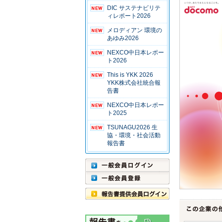
DIC サステナビリテ
ィレポート2026
メロディアン 環境の
あゆみ2026
NEXCO中日本レポー
ト2026
This is YKK 2026
YKK株式会社統合報
告書
NEXCO中日本レポー
ト2025
TSUNAGU2026 生
協・環境・社会活動
報告書