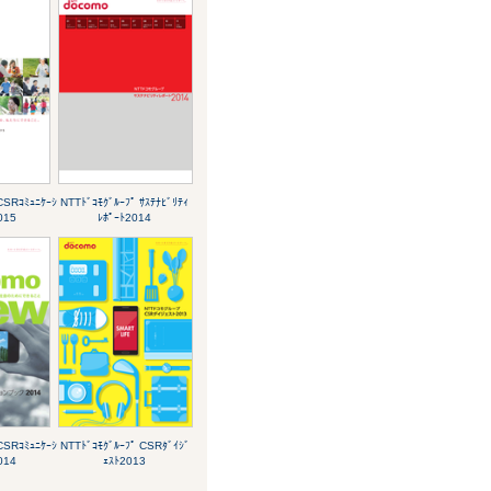
CSRｺﾐｭﾆｹｰｼ
NTTﾄﾞｺﾓｸﾞﾙｰﾌﾟ ｻｽﾃﾅﾋﾞﾘﾃｨ
015
ﾚﾎﾟｰﾄ2014
CSRｺﾐｭﾆｹｰｼ
NTTﾄﾞｺﾓｸﾞﾙｰﾌﾟ CSRﾀﾞｲｼﾞ
014
ｪｽﾄ2013