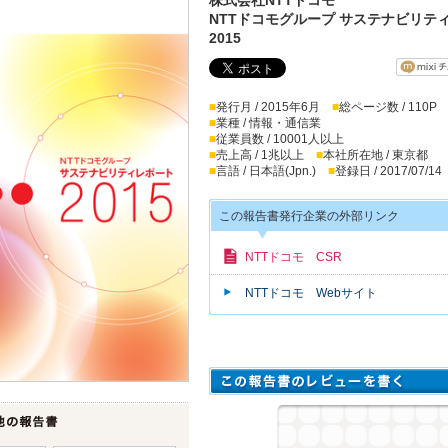
NTTドコモグループ サステナビリテ
2015
■
発行月 / 2015年6月
■
総ページ数 / 110P
■
業種 / 情報・通信業
■
従業員数 / 10001人以上
■
売上高 / 1兆以上
■
本社所在地 / 東京都
■
言語 / 日本語(Jpn.)
■
登録日 / 2017/07/14
この報告書発行企業の外部リンク
NTTドコモ CSR
NTTドコモ Webサイト