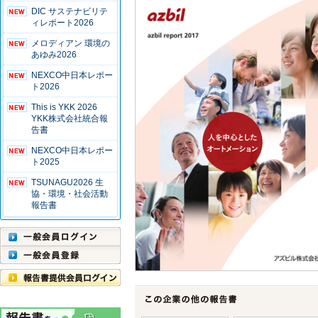
DIC サステナビリテ
ィレポート2026
メロディアン 環境の
あゆみ2026
NEXCO中日本レポー
ト2026
This is YKK 2026
YKK株式会社統合報
告書
NEXCO中日本レポー
ト2025
TSUNAGU2026 生
協・環境・社会活動
報告書