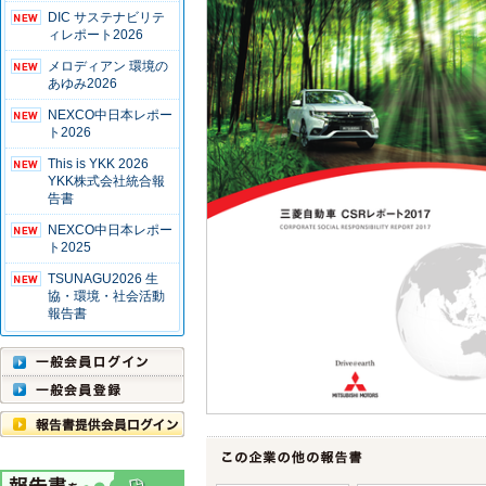
DIC サステナビリテ
ィレポート2026
メロディアン 環境の
あゆみ2026
NEXCO中日本レポー
ト2026
This is YKK 2026
YKK株式会社統合報
告書
NEXCO中日本レポー
ト2025
TSUNAGU2026 生
協・環境・社会活動
報告書