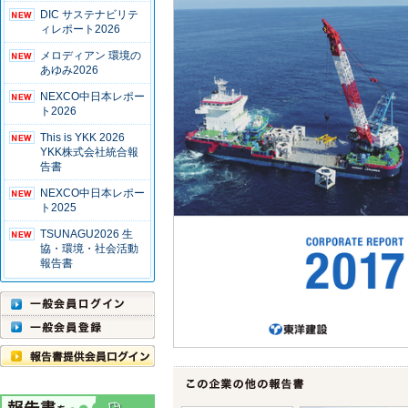
DIC サステナビリテ
ィレポート2026
メロディアン 環境の
あゆみ2026
NEXCO中日本レポー
ト2026
This is YKK 2026
YKK株式会社統合報
告書
NEXCO中日本レポー
ト2025
TSUNAGU2026 生
協・環境・社会活動
報告書