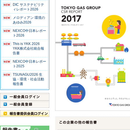
DIC サステナビリテ
ィレポート2026
メロディアン 環境の
あゆみ2026
NEXCO中日本レポー
ト2026
This is YKK 2026
YKK株式会社統合報
告書
NEXCO中日本レポー
ト2025
TSUNAGU2026 生
協・環境・社会活動
報告書