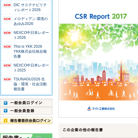
DIC サステナビリテ
ィレポート2026
メロディアン 環境の
あゆみ2026
NEXCO中日本レポー
ト2026
This is YKK 2026
YKK株式会社統合報
告書
NEXCO中日本レポー
ト2025
TSUNAGU2026 生
協・環境・社会活動
報告書