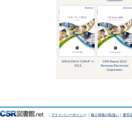
Corporation
ﾙﾈｻｽｴﾚｸﾄﾛﾆｸｽ CSRﾚﾎﾟｰﾄ
CSR Report 2013
2013
Renesas Electronics
Corporation
｜
プライバシーポリシー
｜
個人情報の取扱い
｜
運営