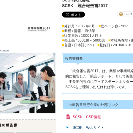
SCSK 統合報告書2017
■
発行月 / 2017年8月
■
総ページ数 / 58P
■
業種 / 情報・通信業
■
従業員数 / 10001人以上
■
売上高 / 3001億～5000億
■
本社所在地 /
■
言語 / 日本語(Jpn.)
■
登録日 / 2018/01/18
報告書概要
「統合報告書2017」は、業績や事業戦
的に報告した「統合レポート」として編集
中長期的視点に立ってステークホルダー
SCSKをご理解いただければ幸いです。
この報告書発行企業の外部リンク
SCSK CSR情報
SCSK Webサイト