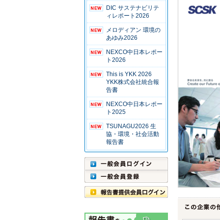
DIC サステナビリテ
ィレポート2026
メロディアン 環境の
あゆみ2026
NEXCO中日本レポー
ト2026
This is YKK 2026
YKK株式会社統合報
告書
NEXCO中日本レポー
ト2025
TSUNAGU2026 生
協・環境・社会活動
報告書