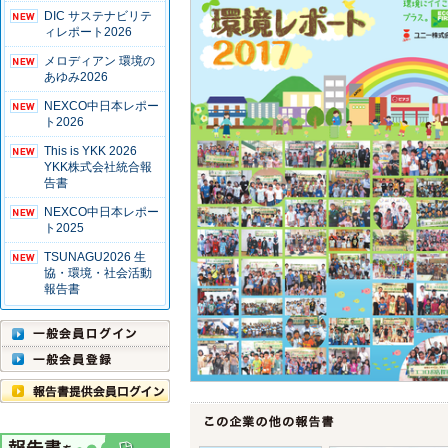
DIC サステナビリテ
ィレポート2026
メロディアン 環境の
あゆみ2026
NEXCO中日本レポー
ト2026
This is YKK 2026
YKK株式会社統合報
告書
NEXCO中日本レポー
ト2025
TSUNAGU2026 生
協・環境・社会活動
報告書