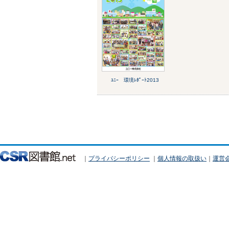
ﾕﾆｰ 環境ﾚﾎﾟｰﾄ2013
｜
プライバシーポリシー
｜
個人情報の取扱い
｜
運営