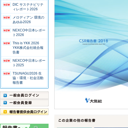
DIC サステナビリテ
ィレポート2026
メロディアン 環境の
あゆみ2026
NEXCO中日本レポー
ト2026
This is YKK 2026
YKK株式会社統合報
告書
NEXCO中日本レポー
ト2025
TSUNAGU2026 生
協・環境・社会活動
報告書