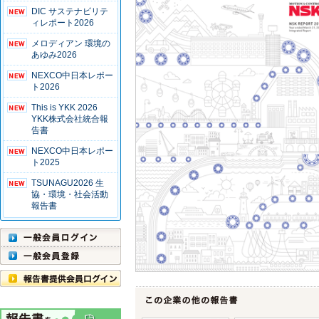
DIC サステナビリテ
ィレポート2026
メロディアン 環境の
あゆみ2026
NEXCO中日本レポー
ト2026
This is YKK 2026
YKK株式会社統合報
告書
NEXCO中日本レポー
ト2025
TSUNAGU2026 生
協・環境・社会活動
報告書