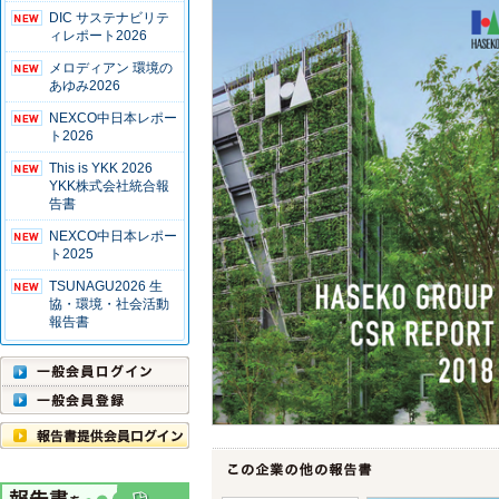
DIC サステナビリテ
ィレポート2026
メロディアン 環境の
あゆみ2026
NEXCO中日本レポー
ト2026
This is YKK 2026
YKK株式会社統合報
告書
NEXCO中日本レポー
ト2025
TSUNAGU2026 生
協・環境・社会活動
報告書