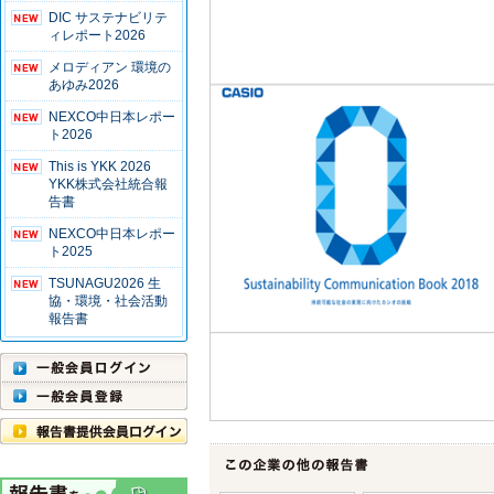
DIC サステナビリテ
ィレポート2026
メロディアン 環境の
あゆみ2026
NEXCO中日本レポー
ト2026
This is YKK 2026
YKK株式会社統合報
告書
NEXCO中日本レポー
ト2025
TSUNAGU2026 生
協・環境・社会活動
報告書