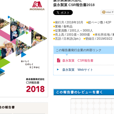
森永製菓 CSR報告書2018
■
発行月 / 2018年10月
■
総ページ数 / 42P
■
業種 / 食料品
■
従業員数 / 1001人～3000人
■
売上高 / 1001億～3000億
■
本社所在地 /
■
言語 / 日本語(Jpn.)
■
登録日 / 2019/03/22
この報告書発行企業の外部リンク
森永製菓 CSR報告書
森永製菓 Webサイト