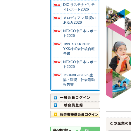
DIC サステナビリテ
ィレポート2026
メロディアン 環境の
あゆみ2026
NEXCO中日本レポー
ト2026
This is YKK 2026
YKK株式会社統合報
告書
NEXCO中日本レポー
ト2025
TSUNAGU2026 生
協・環境・社会活動
報告書