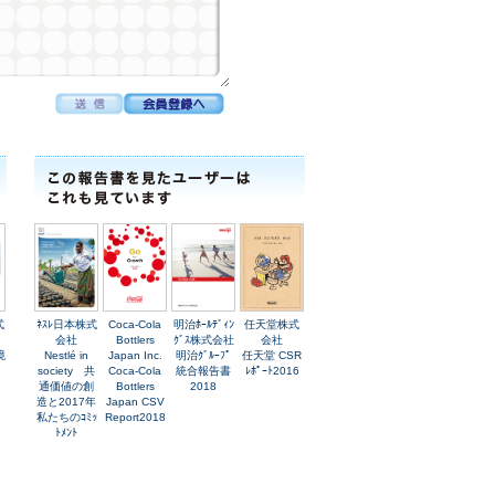
式
ﾈｽﾚ日本株式
Coca-Cola
明治ﾎｰﾙﾃﾞｨﾝ
任天堂株式
会社
Bottlers
ｸﾞｽ株式会社
会社
境
Nestlé in
Japan Inc.
明治ｸﾞﾙｰﾌﾟ
任天堂 CSR
society 共
Coca-Cola
統合報告書
ﾚﾎﾟｰﾄ2016
通価値の創
Bottlers
2018
造と2017年
Japan CSV
私たちのｺﾐｯ
Report2018
ﾄﾒﾝﾄ