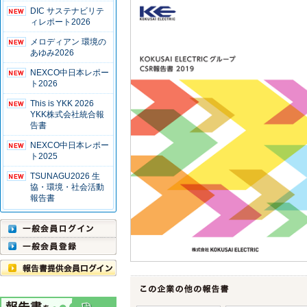
DIC サステナビリテ
ィレポート2026
メロディアン 環境の
あゆみ2026
NEXCO中日本レポー
ト2026
This is YKK 2026
YKK株式会社統合報
告書
NEXCO中日本レポー
ト2025
TSUNAGU2026 生
協・環境・社会活動
報告書