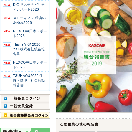
DIC サステナビリテ
ィレポート2026
メロディアン 環境の
あゆみ2026
NEXCO中日本レポー
ト2026
This is YKK 2026
YKK株式会社統合報
告書
NEXCO中日本レポー
ト2025
TSUNAGU2026 生
協・環境・社会活動
報告書