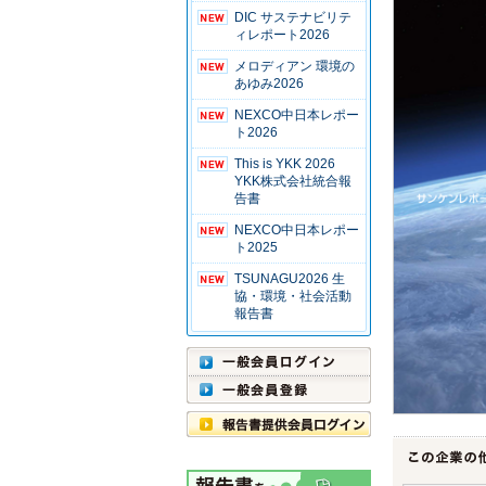
DIC サステナビリテ
ィレポート2026
メロディアン 環境の
あゆみ2026
NEXCO中日本レポー
ト2026
This is YKK 2026
YKK株式会社統合報
告書
NEXCO中日本レポー
ト2025
TSUNAGU2026 生
協・環境・社会活動
報告書