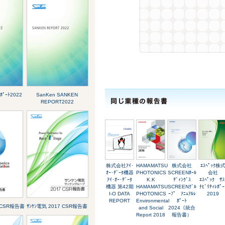
ﾎﾟｰﾄ2022
SanKen SANKEN
REPORT2022
株式会社ｱｲ･
HAMAMATSU
株式会社
ｴｽﾍﾟｯｸ株
ｵｰ･ﾃﾞｰﾀ機器
PHOTONICS
SCREENﾎｰﾙ
会社
ｱｲ･ｵｰ･ﾃﾞｰﾀ
K.K
ﾃﾞｨﾝｸﾞｽ
ｴｽﾍﾟｯｸ ｻｽ
機器 第42期
HAMAMATSU
SCREENｸﾞﾙ
ﾅﾋﾞﾘﾃｨﾚﾎﾟｰ
I-O DATA
PHOTONICS
ｰﾌﾟ ｱﾆｭｱﾙﾚ
2019
REPORT
Environmental
ﾎﾟｰﾄ
8 CSR報告書
ｻﾝｹﾝ電気 2017 CSR報告書
and Social
2024（統合
Report 2018
報告書）