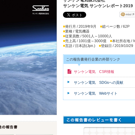
サンケン電気 サンケンレポート2019
■
発行月 / 2019年9月
■
総ページ数 / 62P
■
業種 / 電気機器
■
従業員数 / 5001人～10000人
■
売上高 / 1001億～3000億
■
本社所在地 /
■
言語 / 日本語(Jpn.)
■
登録日 / 2019/10/29
この報告書発行企業の外部リンク
サンケン電気 CSR情報
サンケン電気 SDGsへの貢献
サンケン電気 Webサイト