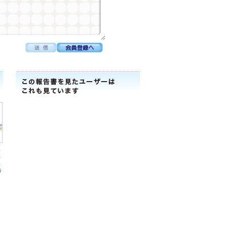
工
社
工
告