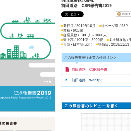
前田道路 CSR報告書2019
■
発行月 / 2019年10月
■
総ページ数 / 28P
■
業種 / 建設業
■
従業員数 / 1001人～3000人
■
売上高 / 1001億～3000億
■
本社所在地 /
■
言語 / 日本語(Jpn.)
■
登録日 / 2019/11/13
この報告書発行企業の外部リンク
前田道路 CSR報告書
前田道路 Webサイト