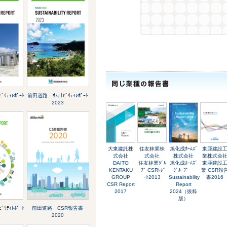
ﾘﾃｨﾚﾎﾟｰﾄ
前田道路 ｻｽﾃﾅﾋﾞﾘﾃｨﾚﾎﾟｰﾄ
2023
大東建託株
住友林業株
旭化成ﾎｰﾑｽﾞ
東亜建設
式会社
式会社
株式会社
業株式会
DAITO
住友林業ｸﾞﾙ
旭化成ﾎｰﾑｽﾞ
東亜建設
KENTAKU
ｰﾌﾟ CSRﾚﾎﾟ
ｸﾞﾙｰﾌﾟ
業 CSR報
GROUP
ｰﾄ2013
Sustainability
書2016
CSR Report
Report
2017
2024（抜粋
版）
ﾘﾃｨﾚﾎﾟｰﾄ
前田道路 CSR報告書
2020