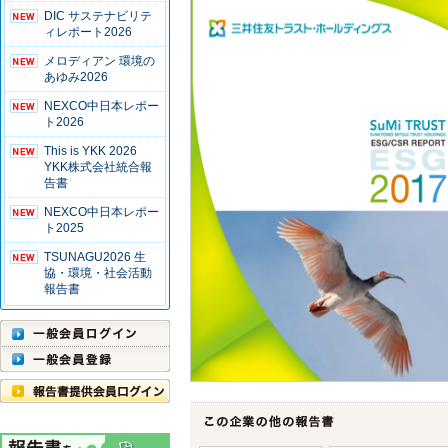
DIC サステナビリテ
ィレポート2026
メロディアン 環境の
あゆみ2026
NEXCO中日本レポー
ト2026
This is YKK 2026
YKK株式会社統合報
告書
NEXCO中日本レポー
ト2025
TSUNAGU2026 生
協・環境・社会活動
報告書