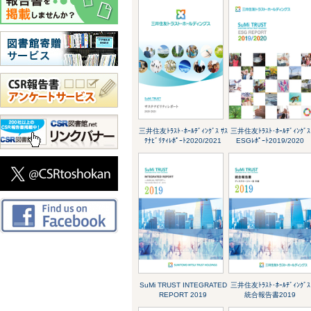
三井住友ﾄﾗｽﾄ･ﾎｰﾙﾃﾞｨﾝｸﾞｽ ｻｽ
三井住友ﾄﾗｽﾄ･ﾎｰﾙﾃﾞｨﾝｸﾞｽ
ﾃﾅﾋﾞﾘﾃｨﾚﾎﾟｰﾄ2020/2021
ESGﾚﾎﾟｰﾄ2019/2020
SuMi TRUST INTEGRATED
三井住友ﾄﾗｽﾄ･ﾎｰﾙﾃﾞｨﾝｸﾞｽ
REPORT 2019
統合報告書2019