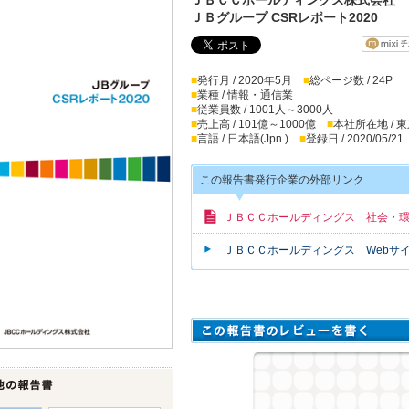
ＪＢグループ CSRレポート2020
■
発行月 / 2020年5月
■
総ページ数 / 24P
■
業種 / 情報・通信業
■
従業員数 / 1001人～3000人
■
売上高 / 101億～1000億
■
本社所在地 / 
■
言語 / 日本語(Jpn.)
■
登録日 / 2020/05/21
この報告書発行企業の外部リンク
ＪＢＣＣホールディングス 社会・環
ＪＢＣＣホールディングス Webサ