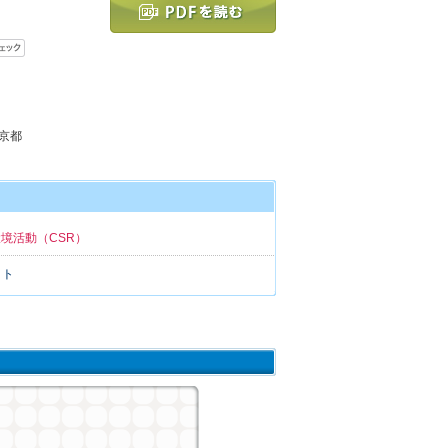
東京都
境活動（CSR）
イト