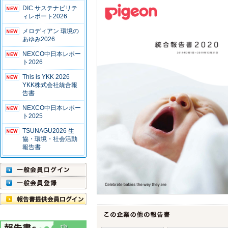
DIC サステナビリテ
ィレポート2026
メロディアン 環境の
あゆみ2026
NEXCO中日本レポー
ト2026
This is YKK 2026
YKK株式会社統合報
告書
NEXCO中日本レポー
ト2025
TSUNAGU2026 生
協・環境・社会活動
報告書