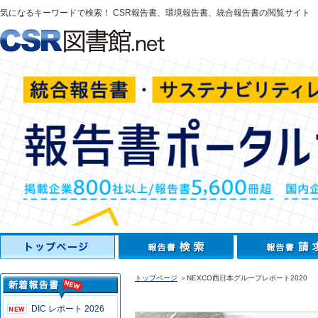
気になるキーワードで検索！ CSR報告書、環境報告書、統合報告書の閲覧サイト
トップページ
＞NEXCO西日本グループレポート2020
DIC レポート 2026