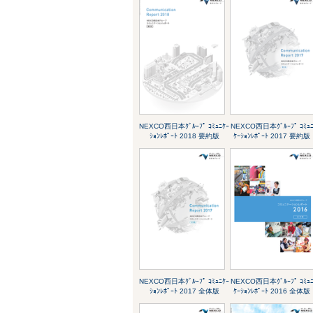
NEXCO西日本ｸﾞﾙｰﾌﾟ ｺﾐｭﾆｹｰ
NEXCO西日本ｸﾞﾙｰﾌﾟ ｺﾐｭ
ｼｮﾝﾚﾎﾟｰﾄ 2018 要約版
ｹｰｼｮﾝﾚﾎﾟｰﾄ 2017 要約版
NEXCO西日本ｸﾞﾙｰﾌﾟ ｺﾐｭﾆｹｰ
NEXCO西日本ｸﾞﾙｰﾌﾟ ｺﾐｭ
ｼｮﾝﾚﾎﾟｰﾄ 2017 全体版
ｹｰｼｮﾝﾚﾎﾟｰﾄ 2016 全体版