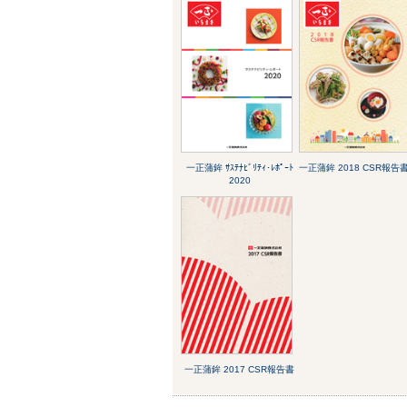
一正蒲鉾 ｻｽﾃﾅﾋﾞﾘﾃｨ･ﾚﾎﾟｰﾄ
一正蒲鉾 2018 CSR報告
2020
一正蒲鉾 2017 CSR報告書