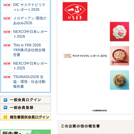
DIC サステナビリテ
ィレポート2026
メロディアン 環境の
あゆみ2026
NEXCO中日本レポー
ト2026
This is YKK 2026
YKK株式会社統合報
告書
NEXCO中日本レポー
ト2025
TSUNAGU2026 生
協・環境・社会活動
報告書