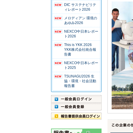
DIC サステナビリテ
ィレポート2026
メロディアン 環境の
あゆみ2026
NEXCO中日本レポー
ト2026
This is YKK 2026
YKK株式会社統合報
告書
NEXCO中日本レポー
ト2025
TSUNAGU2026 生
協・環境・社会活動
報告書