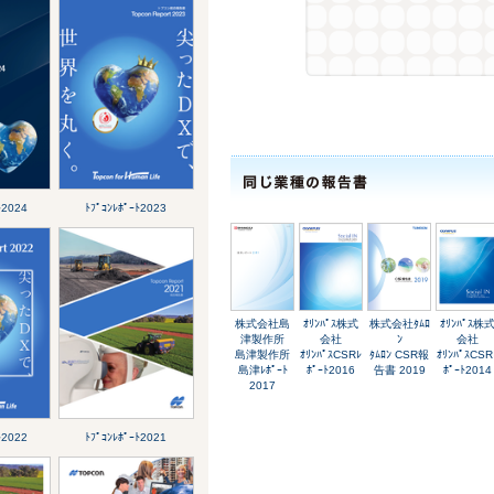
ﾄ2024
ﾄﾌﾟｺﾝﾚﾎﾟｰﾄ2023
株式会社島
ｵﾘﾝﾊﾟｽ株式
株式会社ﾀﾑﾛ
ｵﾘﾝﾊﾟｽ株
津製作所
会社
ﾝ
会社
島津製作所
ｵﾘﾝﾊﾟｽCSRﾚ
ﾀﾑﾛﾝ CSR報
ｵﾘﾝﾊﾟｽCSR
島津ﾚﾎﾟｰﾄ
ﾎﾟｰﾄ2016
告書 2019
ﾎﾟｰﾄ2014
2017
ﾄ2022
ﾄﾌﾟｺﾝﾚﾎﾟｰﾄ2021