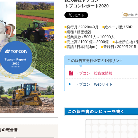
トプコンレポート2020
■
発行月 / 2020年9月
■
総ページ数 / 50P
■
業種 / 精密機器
■
従業員数 / 5001人～10000人
■
売上高 / 1001億～3000億
■
本社所在地 /
■
言語 / 日本語(Jpn.)
■
登録日 / 2020/12/15
この報告書発行企業の外部リンク
トプコン 投資家情報
トプコン Webサイト