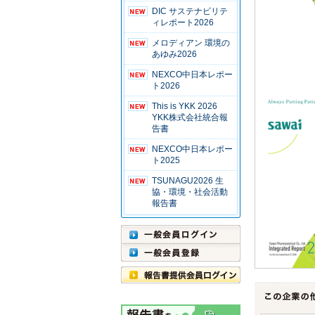
DIC サステナビリテ
ィレポート2026
メロディアン 環境の
あゆみ2026
NEXCO中日本レポー
ト2026
This is YKK 2026
YKK株式会社統合報
告書
NEXCO中日本レポー
ト2025
TSUNAGU2026 生
協・環境・社会活動
報告書