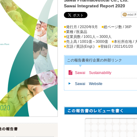
Sawai Integrated Report 2020
■
発行月 / 2020年9月
■
総ページ数 / 36P
■
業種 / 医薬品
■
従業員数 / 1001人～3000人
■
売上高 / 1001億～3000億
■
本社所在地 /
■
言語 / 英語(Engl.)
■
登録日 / 2021/01/20
この報告書発行企業の外部リンク
Sawai Sustainability
Sawai Website