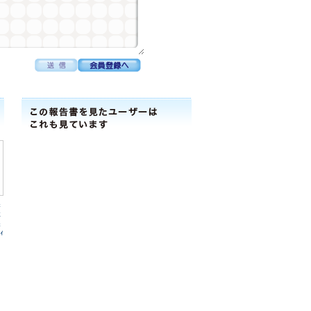
製
社
製
ｨ