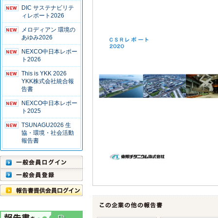
DIC サステナビリテ
ィレポート2026
メロディアン 環境の
あゆみ2026
NEXCO中日本レポー
ト2026
This is YKK 2026
YKK株式会社統合報
告書
NEXCO中日本レポー
ト2025
TSUNAGU2026 生
協・環境・社会活動
報告書