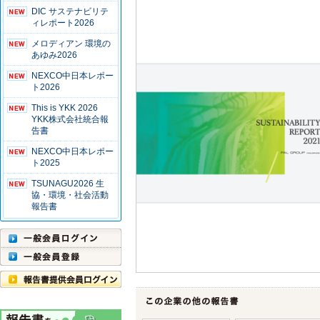
DIC サステナビリテ
ィレポート2026
メロディアン 環境の
あゆみ2026
NEXCO中日本レポー
ト2026
This is YKK 2026
YKK株式会社統合報
告書
NEXCO中日本レポー
ト2025
TSUNAGU2026 生
協・環境・社会活動
報告書