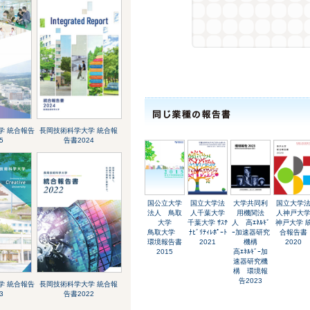
学 統合報告
長岡技術科学大学 統合報
5
告書2024
国公立大学
国立大学法
大学共同利
国立大学
法人 鳥取
人千葉大学
用機関法
人神戸大
大学
千葉大学 ｻｽﾃ
人 高ｴﾈﾙｷﾞ
神戸大学 
鳥取大学
ﾅﾋﾞﾘﾃｨﾚﾎﾟｰﾄ
ｰ加速器研究
合報告書
環境報告書
2021
機構
2020
2015
高ｴﾈﾙｷﾞｰ加
速器研究機
構 環境報
告2023
学 統合報告
長岡技術科学大学 統合報
3
告書2022