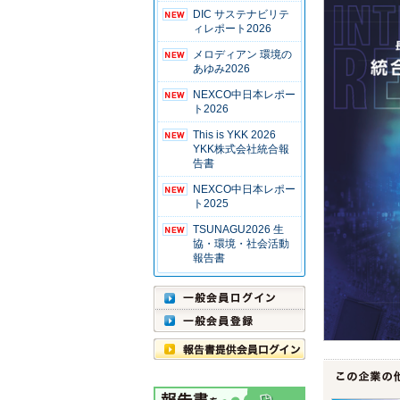
DIC サステナビリテ
ィレポート2026
メロディアン 環境の
あゆみ2026
NEXCO中日本レポー
ト2026
This is YKK 2026
YKK株式会社統合報
告書
NEXCO中日本レポー
ト2025
TSUNAGU2026 生
協・環境・社会活動
報告書