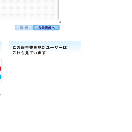
法
学
統