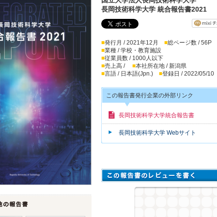
長岡技術科学大学 統合報告書2021
■
発行月 / 2021年12月
■
総ページ数 / 56P
■
業種 / 学校・教育施設
■
従業員数 / 1000人以下
■
売上高 /
■
本社所在地 / 新潟県
■
言語 / 日本語(Jpn.)
■
登録日 / 2022/05/10
この報告書発行企業の外部リンク
長岡技術科学大学統合報告書
長岡技術科学大学 Webサイト