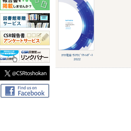
ﾀﾂﾀ電線 ｻｽﾃﾅﾋﾞﾘﾃｨﾚﾎﾟｰﾄ
2022