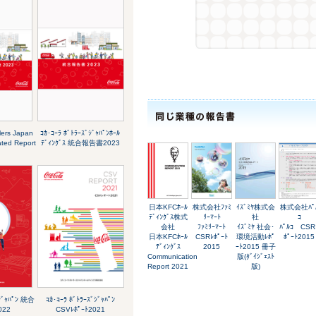
lers Japan
ｺｶ･ｺｰﾗ ﾎﾞﾄﾗｰｽﾞｼﾞｬﾊﾟﾝﾎｰﾙ
ated Report
ﾃﾞｨﾝｸﾞｽ 統合報告書2023
日本KFCﾎｰﾙ
株式会社ﾌｧﾐ
ｲｽﾞﾐﾔ株式会
株式会社ﾊﾟ
ﾃﾞｨﾝｸﾞｽ株式
ﾘｰﾏｰﾄ
社
ｺ
会社
ﾌｧﾐﾘｰﾏｰﾄ
ｲｽﾞﾐﾔ 社会･
ﾊﾟﾙｺ CSR
日本KFCﾎｰﾙ
CSRﾚﾎﾟｰﾄ
環境活動ﾚﾎﾟ
ﾎﾟｰﾄ2015
ﾃﾞｨﾝｸﾞｽ
2015
ｰﾄ2015 冊子
Communication
版(ﾀﾞｲｼﾞｪｽﾄ
Report 2021
版)
ﾞｼﾞｬﾊﾟﾝ 統合
ｺｶ･ｺｰﾗ ﾎﾞﾄﾗｰｽﾞｼﾞｬﾊﾟﾝ
22
CSVﾚﾎﾟｰﾄ2021