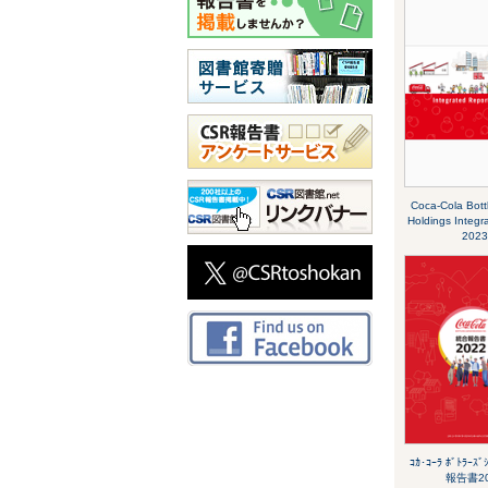
Coca-Cola Bott
Holdings Integr
2023
ｺｶ･ｺｰﾗ ﾎﾞﾄﾗｰｽ
報告書20