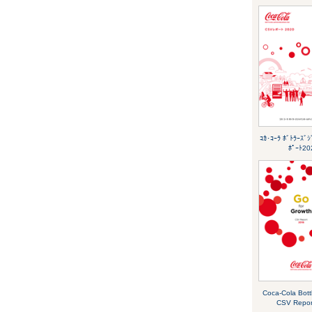
ｺｶ･ｺｰﾗ ﾎﾞﾄﾗｰｽﾞ
ﾎﾟｰﾄ20
Coca-Cola Bott
CSV Repor