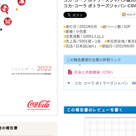
コカ･コーラ ボトラーズジャパン CSV
■
発行月 / 2022年6月
■
総ページ数 / 52P
■
業種 / 小売業
■
従業員数 / 10001人以上
■
売上高 / 5001億～1兆
■
本社所在地 / 東京
■
言語 / 日本語(Jpn.)
■
登録日 / 2022/06/30
この報告書発行企業の外部リンク
社会と共創価値（CSV）
コカ･コーラ ボトラーズジャパン W