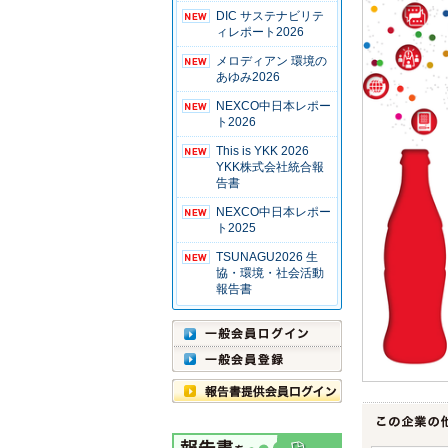
DIC サステナビリテ
ィレポート2026
メロディアン 環境の
あゆみ2026
NEXCO中日本レポー
ト2026
This is YKK 2026
YKK株式会社統合報
告書
NEXCO中日本レポー
ト2025
TSUNAGU2026 生
協・環境・社会活動
報告書