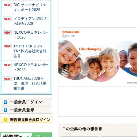
DIC サステナビリテ
ィレポート2026
メロディアン 環境の
あゆみ2026
NEXCO中日本レポー
ト2026
This is YKK 2026
YKK株式会社統合報
告書
NEXCO中日本レポー
ト2025
TSUNAGU2026 生
協・環境・社会活動
報告書