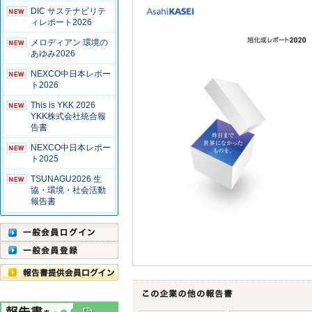
DIC サステナビリテ
ィレポート2026
メロディアン 環境の
あゆみ2026
NEXCO中日本レポー
ト2026
This is YKK 2026
YKK株式会社統合報
告書
NEXCO中日本レポー
ト2025
TSUNAGU2026 生
協・環境・社会活動
報告書