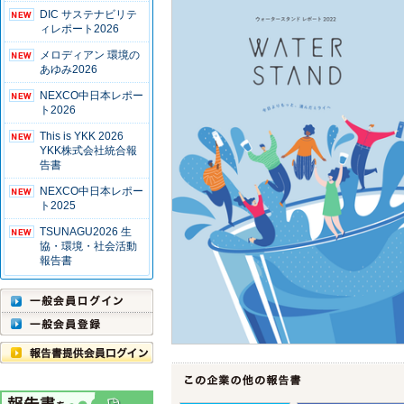
DIC サステナビリテ
ィレポート2026
メロディアン 環境の
あゆみ2026
NEXCO中日本レポー
ト2026
This is YKK 2026
YKK株式会社統合報
告書
NEXCO中日本レポー
ト2025
TSUNAGU2026 生
協・環境・社会活動
報告書