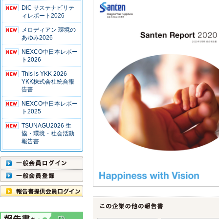
DIC サステナビリテ
ィレポート2026
メロディアン 環境の
あゆみ2026
NEXCO中日本レポー
ト2026
This is YKK 2026
YKK株式会社統合報
告書
NEXCO中日本レポー
ト2025
TSUNAGU2026 生
協・環境・社会活動
報告書