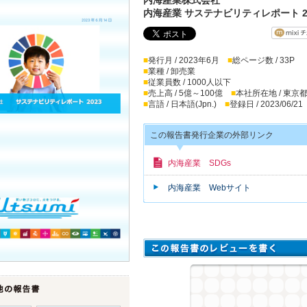
内海産業 サステナビリティレポート 2
■
発行月 / 2023年6月
■
総ページ数 / 33P
■
業種 / 卸売業
■
従業員数 / 1000人以下
■
売上高 / 5億～100億
■
本社所在地 / 東京
■
言語 / 日本語(Jpn.)
■
登録日 / 2023/06/21
この報告書発行企業の外部リンク
内海産業 SDGs
内海産業 Webサイト