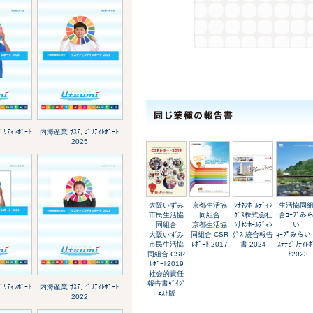
ﾘﾃｨﾚﾎﾟｰﾄ
内海産業 ｻｽﾃﾅﾋﾞﾘﾃｨﾚﾎﾟｰﾄ
2025
大阪いずみ
京都生活協
ｼﾅﾈﾝﾎｰﾙﾃﾞｨﾝ
生活協同
市民生活協
同組合
ｸﾞｽ株式会社
合ｺｰﾌﾟみ
同組合
京都生活協
ｼﾅﾈﾝﾎｰﾙﾃﾞｨﾝ
い
大阪いずみ
同組合 CSR
ｸﾞｽ 統合報告
ｺｰﾌﾟみらい 
市民生活協
ﾚﾎﾟｰﾄ 2017
書 2024
ｽﾃﾅﾋﾞﾘﾃｨﾚﾎ
同組合 CSR
ｰﾄ2023
ﾚﾎﾟｰﾄ2019
社会的責任
報告書ﾀﾞｲｼﾞ
ﾘﾃｨﾚﾎﾟｰﾄ
内海産業 ｻｽﾃﾅﾋﾞﾘﾃｨﾚﾎﾟｰﾄ
ｪｽﾄ版
2022