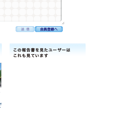
組
ら
ｻ
ﾟ