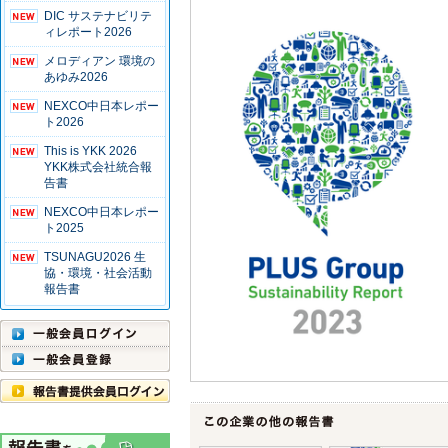
DIC サステナビリテ
ィレポート2026
メロディアン 環境の
あゆみ2026
NEXCO中日本レポー
ト2026
This is YKK 2026
YKK株式会社統合報
告書
NEXCO中日本レポー
ト2025
TSUNAGU2026 生
協・環境・社会活動
報告書