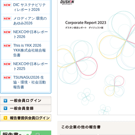
DIC サステナビリテ
ィレポート2026
メロディアン 環境の
あゆみ2026
NEXCO中日本レポー
ト2026
This is YKK 2026
YKK株式会社統合報
告書
NEXCO中日本レポー
ト2025
TSUNAGU2026 生
協・環境・社会活動
報告書