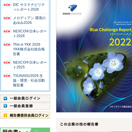
DIC サステナビリテ
ィレポート2026
メロディアン 環境の
あゆみ2026
NEXCO中日本レポー
ト2026
This is YKK 2026
YKK株式会社統合報
告書
NEXCO中日本レポー
ト2025
TSUNAGU2026 生
協・環境・社会活動
報告書