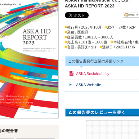
ASKA HD REPORT 2023
■
発行月 / 2023年10月
■
総ページ数 / 62P
■
業種 / 医薬品
■
従業員数 / 1001人～3000人
■
売上高 / 101億～1000億
■
本社所在地 / 
■
言語 / 英語(Engl.)
■
登録日 / 2023/11/06
この報告書発行企業の外部リンク
ASKA Sustainability
ASKA Web site