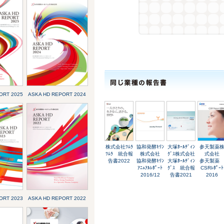
ORT 2025
ASKA HD REPORT 2024
株式会社ﾂﾑﾗ
協和発酵ｷﾘﾝ
大塚ﾎｰﾙﾃﾞｨﾝ
参天製薬
ﾂﾑﾗ 統合報
株式会社
ｸﾞｽ株式会社
式会社
告書2022
協和発酵ｷﾘﾝ
大塚ﾎｰﾙﾃﾞｨﾝ
参天製
ｱﾆｭｱﾙﾚﾎﾟｰﾄ
ｸﾞｽ 統合報
CSRﾚﾎﾟｰﾄ
2016/12
告書2021
2016
ORT 2023
ASKA HD REPORT 2022