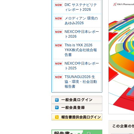
DIC サステナビリテ
ィレポート2026
メロディアン 環境の
あゆみ2026
NEXCO中日本レポー
ト2026
This is YKK 2026
YKK株式会社統合報
告書
NEXCO中日本レポー
ト2025
TSUNAGU2026 生
協・環境・社会活動
報告書