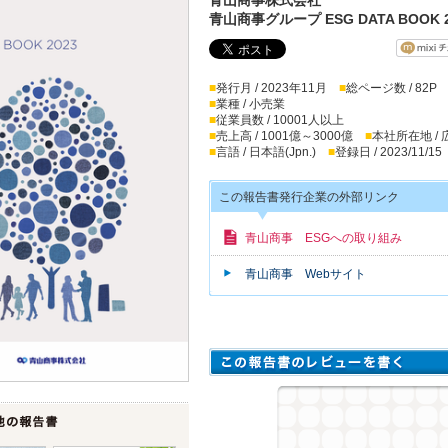
青山商事グループ ESG DATA BOOK 2
■
発行月 / 2023年11月
■
総ページ数 / 82P
■
業種 / 小売業
■
従業員数 / 10001人以上
■
売上高 / 1001億～3000億
■
本社所在地 /
■
言語 / 日本語(Jpn.)
■
登録日 / 2023/11/15
この報告書発行企業の外部リンク
青山商事 ESGへの取り組み
青山商事 Webサイト