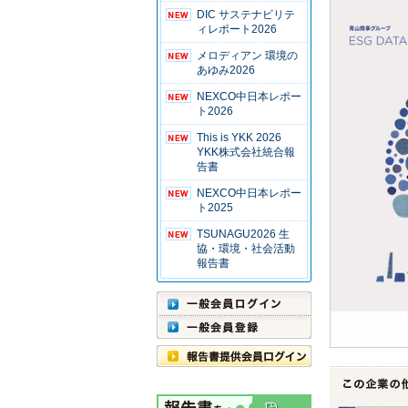
DIC サステナビリテ
ィレポート2026
メロディアン 環境の
あゆみ2026
NEXCO中日本レポー
ト2026
This is YKK 2026
YKK株式会社統合報
告書
NEXCO中日本レポー
ト2025
TSUNAGU2026 生
協・環境・社会活動
報告書