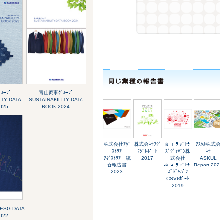
ﾙｰﾌﾟ
青山商事ｸﾞﾙｰﾌﾟ
ITY DATA
SUSTAINABILITY DATA
025
BOOK 2024
株式会社ｱﾀﾞ
株式会社ﾌｼﾞ
ｺｶ･ｺｰﾗ ﾎﾞﾄﾗｰ
ｱｽｸﾙ株式
ｽﾄﾘｱ
ﾌｼﾞﾚﾎﾟｰﾄ
ｽﾞｼﾞｬﾊﾟﾝ株
社
ｱﾀﾞｽﾄﾘｱ 統
2017
式会社
ASKUL
合報告書
ｺｶ･ｺｰﾗ ﾎﾞﾄﾗｰ
Report 202
2023
ｽﾞｼﾞｬﾊﾟﾝ
CSVﾚﾎﾟｰﾄ
2019
ESG DATA
022