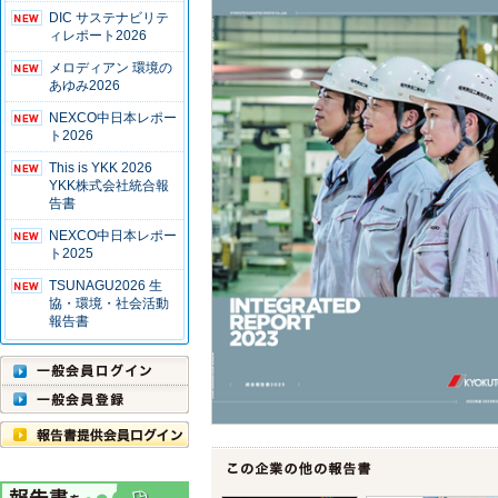
DIC サステナビリテ
ィレポート2026
メロディアン 環境の
あゆみ2026
NEXCO中日本レポー
ト2026
This is YKK 2026
YKK株式会社統合報
告書
NEXCO中日本レポー
ト2025
TSUNAGU2026 生
協・環境・社会活動
報告書